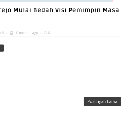
rejo Mulai Bedah Visi Pemimpin Masa
A 9
10 months ago
0
e
Postingan Lama