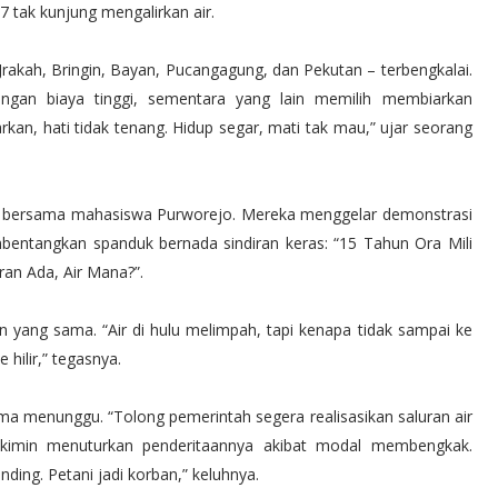
7 tak kunjung mengalirkan air.
rakah, Bringin, Bayan, Pucangagung, dan Pekutan – terbengkalai.
gan biaya tinggi, sementara yang lain memilih membiarkan
rkan, hati tidak tenang. Hidup segar, mati tak mau,” ujar seorang
ipil bersama mahasiswa Purworejo. Mereka menggelar demonstrasi
bentangkan spanduk bernada sindiran keras: “15 Tahun Ora Mili
uran Ada, Air Mana?”.
yang sama. “Air di hulu melimpah, tapi kenapa tidak sampai ke
e hilir,” tegasnya.
a menunggu. “Tolong pemerintah segera realisasikan saluran air
, Tukimin menuturkan penderitaannya akibat modal membengkak.
ding. Petani jadi korban,” keluhnya.