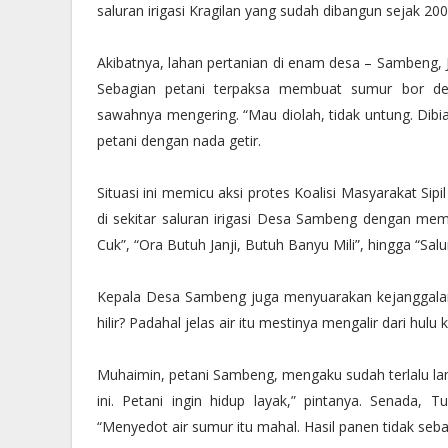
saluran irigasi Kragilan yang sudah dibangun sejak 200
Akibatnya, lahan pertanian di enam desa – Sambeng, J
Sebagian petani terpaksa membuat sumur bor den
sawahnya mengering. “Mau diolah, tidak untung. Dibia
petani dengan nada getir.
Situasi ini memicu aksi protes Koalisi Masyarakat S
di sekitar saluran irigasi Desa Sambeng dengan mem
Cuk”, “Ora Butuh Janji, Butuh Banyu Mili”, hingga “Sal
Kepala Desa Sambeng juga menyuarakan kejanggalan 
hilir? Padahal jelas air itu mestinya mengalir dari hulu k
Muhaimin, petani Sambeng, mengaku sudah terlalu lam
ini. Petani ingin hidup layak,” pintanya. Senada
“Menyedot air sumur itu mahal. Hasil panen tidak seban