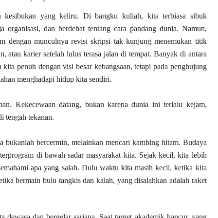
an kesibukan yang keliru. Di bangku kuliah, kita terbiasa sibuk
a organisasi, dan berdebat tentang cara pandang dunia. Namun,
am dengan munculnya revisi skripsi tak kunjung menemukan titik
 atau karier setelah lulus terasa jalan di tempat. Banyak di antara
an kita penuh dengan visi besar kebangsaan, tetapi pada penghujung
lahan menghadapi hidup kita sendiri.
han. Kekecewaan datang, bukan karena dunia ini terlalu kejam,
di tengah tekanan.
 kita bukanlah bercermin, melainkan mencari kambing hitam. Budaya
erprogram di bawah sadar masyarakat kita. Sejak kecil, kita lebih
 memahami
apa
yang salah. Dulu waktu kita masih kecil, ketika kita
ketika bermain bulu tangkis dan kalah, yang disalahkan adalah raket
ta dewasa dan bergelar sarjana. Saat target akademik hancur, yang