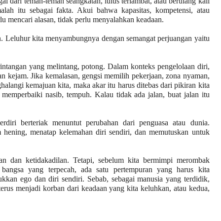
gal dari teman-teman seangkatan, lulus terlambat, atau berulang kali
lah itu sebagai fakta. Akui bahwa kapasitas, kompetensi, atau
rlu mencari alasan, tidak perlu menyalahkan keadaan.
maan. Leluhur kita menyambungnya dengan semangat perjuangan yaitu
 rintangan yang melintang, potong. Dalam konteks pengelolaan diri,
gan kejam. Jika kemalasan, gengsi memilih pekerjaan, zona nyaman,
langi kemajuan kita, maka akar itu harus ditebas dari pikiran kita
memperbaiki nasib, tempuh. Kalau tidak ada jalan, buat jalan itu
erdiri berteriak menuntut perubahan dari penguasa atau dunia.
am hening, menatap kelemahan diri sendiri, dan memutuskan untuk
n dan ketidakadilan. Tetapi, sebelum kita bermimpi merombak
n bangsa yang terpecah, ada satu pertempuran yang harus kita
kan ego dan diri sendiri. Sebab, sebagai manusia yang terdidik,
terus menjadi korban dari keadaan yang kita keluhkan, atau kedua,