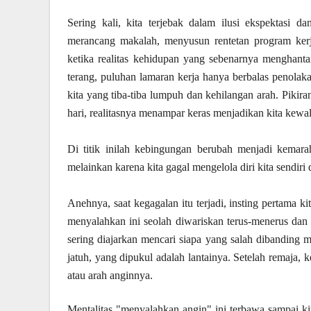
Sering kali, kita terjebak dalam ilusi ekspektasi d
merancang makalah, menyusun rentetan program kerj
ketika realitas kehidupan yang sebenarnya menghant
terang, puluhan lamaran kerja hanya berbalas penolakan,
kita yang tiba-tiba lumpuh dan kehilangan arah. Pikir
hari, realitasnya menampar keras menjadikan kita kewa
Di titik inilah kebingungan berubah menjadi kemara
melainkan karena kita gagal mengelola diri kita sendiri 
Anehnya, saat kegagalan itu terjadi, insting pertama
menyalahkan ini seolah diwariskan terus-menerus dan t
sering diajarkan mencari
siapa
yang salah dibanding
jatuh, yang dipukul adalah lantainya. Setelah remaja, 
atau arah anginnya.
Mentalitas "menyalahkan angin" ini terbawa sampai ki