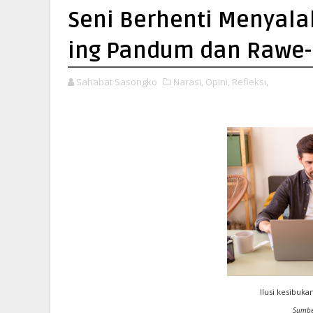
Seni Berhenti Menyal
ing Pandum dan Rawe
Sahabat Sasongko
Narasi,
Opini,
Refleksi,
Ilusi kesibuka
Sumbe