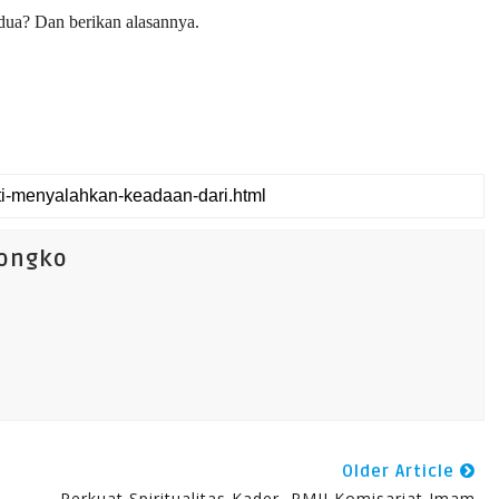
ua? Dan berikan alasannya.
songko
Older Article
Perkuat Spiritualitas Kader, PMII Komisariat Imam