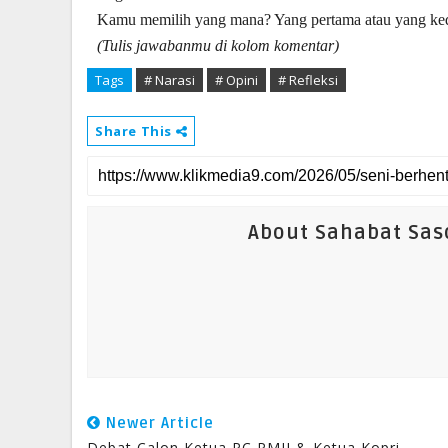
Kamu memilih yang mana? Yang pertama atau yang ked
(Tulis jawabanmu di kolom komentar)
Tags
# Narasi
# Opini
# Refleksi
Share This
About Sahabat Sa
Newer Article
Debat Calon Ketua PC PMII & Ketua Kopri