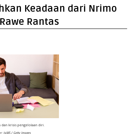
ahkan Keadaan dari Nrimo
-Rawe Rantas
n dan krisis pengelolaan diri.
r:
IsiMS / Getty Images