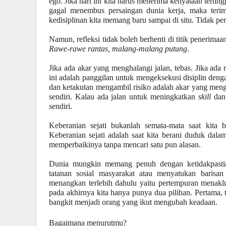
ego. Jika hari ini kita harus menerima kenyataan terting
gagal menembus persaingan dunia kerja, maka terima
kedisiplinan kita memang baru sampai di situ. Tidak pe
Namun, refleksi tidak boleh berhenti di titik peneri
Rawe-rawe rantas, malang-malang putung
.
Jika ada akar yang menghalangi jalan, tebas. Jika ada
ini adalah panggilan untuk mengeksekusi disiplin den
dan ketakutan mengambil risiko adalah akar yang mengha
sendiri. Kalau ada jalan untuk meningkatkan
skill
dan 
sendiri.
Keberanian sejati bukanlah semata-mata saat kita b
Keberanian sejati adalah saat kita berani duduk dal
memperbaikinya tanpa mencari satu pun alasan.
Dunia mungkin memang penuh dengan ketidakpastia
tatanan sosial masyarakat atau menyatukan barisa
menangkan terlebih dahulu yaitu pertempuran menakluk
pada akhirnya kita hanya punya dua pilihan. Pertama, 
bangkit menjadi orang yang ikut mengubah keadaan.
Bagaimana menurutmu?