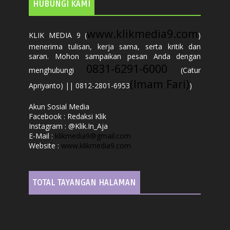
HUBUNGI KAMI
www.klikmedia9.com
KLIK MEDIA 9 (
)
menerima tulisan, kerja sama, serta kritik dan
saran. Mohon sampaikan pesan Anda dengan
0831-6291-6000
menghubungi
(Catur
(Imam Fari)
Apriyanto) || 0812-2801-6953
)
Akun Sosial Media
Facebook : Redaksi Klik
Instagram : @Klik.In_Aja
E-Mail :
klikmedia9@gmail.com
Website :
www.klikmedia9.com
TOTAL TAYANGAN HALAMAN