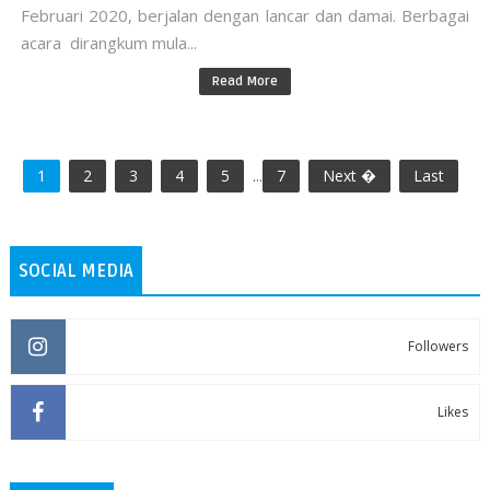
Februari 2020, berjalan dengan lancar dan damai. Berbagai
acara dirangkum mula...
Read More
1
2
3
4
5
...
7
Next �
Last
SOCIAL MEDIA
Followers
Likes