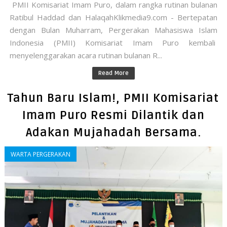
PMII Komisariat Imam Puro, dalam rangka rutinan bulanan
Ratibul Haddad dan HalaqahKlikmedia9.com - Bertepatan
dengan Bulan Muharram, Pergerakan Mahasiswa Islam
Indonesia (PMII) Komisariat Imam Puro kembali
menyelenggarakan acara rutinan bulanan R...
Read More
Tahun Baru Islam!, PMII Komisariat
Imam Puro Resmi Dilantik dan
Adakan Mujahadah Bersama.
WARTA PERGERAKAN