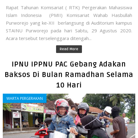
Rapat Tahunan Komisariat ( RTK) Pergerakan Mahasiswa
Islam Indonesia (PMII) Komisariat Wahab Hasbullah
Purworejo yang ke-XII berlangsung di Auditorium kampus
STAINU Purworejo pada hari Sabtu, 29 Agustus 2020.
Acara tersebut terselenggara ditengah...
Read More
IPNU IPPNU PAC Gebang Adakan
Baksos Di Bulan Ramadhan Selama
10 Hari
WARTA PERGERAKAN