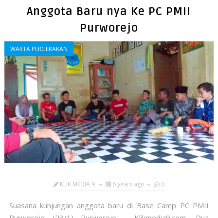
Anggota Baru nya Ke PC PMII
Purworejo
WARTA PERGERAKAN
KLIK MEDIA 9
6 years ago
0
Suasana kunjungan anggota baru di Base Camp PC PMII
Purworejo (23/1) Purworejo - Klikmedia9.com, Dua