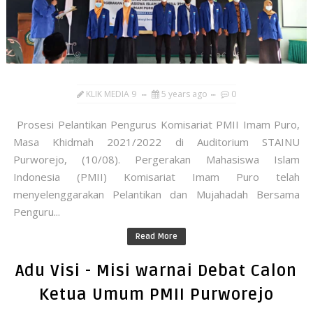
KLIK MEDIA 9
5 years ago
0
Prosesi Pelantikan Pengurus Komisariat PMII Imam Puro,
Masa Khidmah 2021/2022 di Auditorium STAINU
Purworejo, (10/08). Pergerakan Mahasiswa Islam
Indonesia (PMII) Komisariat Imam Puro telah
menyelenggarakan Pelantikan dan Mujahadah Bersama
Penguru...
Read More
Adu Visi - Misi warnai Debat Calon
Ketua Umum PMII Purworejo