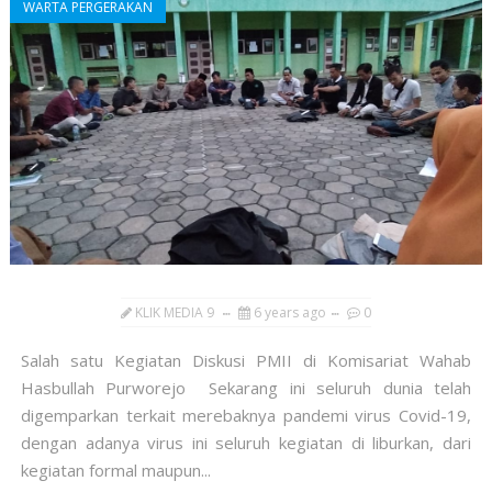
WARTA PERGERAKAN
KLIK MEDIA 9
6 years ago
0
Salah satu Kegiatan Diskusi PMII di Komisariat Wahab
Hasbullah Purworejo Sekarang ini seluruh dunia telah
digemparkan terkait merebaknya pandemi virus Covid-19,
dengan adanya virus ini seluruh kegiatan di liburkan, dari
kegiatan formal maupun...