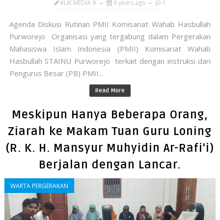
KLIK MEDIA 9
6 years ago
1
Agenda Diskusi Rutinan PMII Komisariat Wahab Hasbullah
Purworejo Organisasi yang tergabung dalam Pergerakan
Mahasiswa Islam Indonesia (PMII) Komisariat Wahab
Hasbullah STAINU Purworejo terkait dengan instruksi dari
Pengurus Besar (PB) PMII...
Read More
Meskipun Hanya Beberapa Orang,
Ziarah ke Makam Tuan Guru Loning
(R. K. H. Mansyur Muhyidin Ar-Rafi'i)
Berjalan dengan Lancar.
WARTA PERGERAKAN