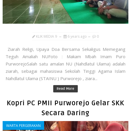
KLIK MEDIA 9
6 years ago
0
Ziarah Religi, Upaya Doa Bersama Sekaligus Memegang
Teguh Amaliah NUFoto : Makam Mbah Imam Puro
PurworejoSalah satu amalan NU (Nahdlatul Ulama) adalah
ziarah, sebagai mahasiswa Sekolah Tinggi Agama Islam
Nahdlatul Ulama (STAINU ) Purworejo , ziara...
Read More
Kopri PC PMII Purworejo Gelar SKK
Secara Daring
WARTA PERGERAKAN